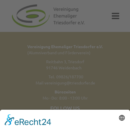
Vereinigung Ehemaliger Triesdorfer e.V.
(Alumniverband und Förderverein)
Reitbahn 3, Triesdorf
91746 Weidenbach
Tel.
09826/187700
Mail
vereinigung@triesdorfer.de
Bürozeiten
Mo - Do: 8:00 - 13:00 Uhr
FOLLOW US