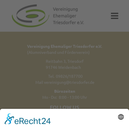
Vereinigung Ehemaliger Triesdorfer e.V.
(Alumniverband und Förderverein)
Reitbahn 3, Triesdorf
91746 Weidenbach
Tel.
09826/187700
Mail
vereinigung@triesdorfer.de
Bürozeiten
Mo - Do: 8:00 - 13:00 Uhr
FOLLOW US