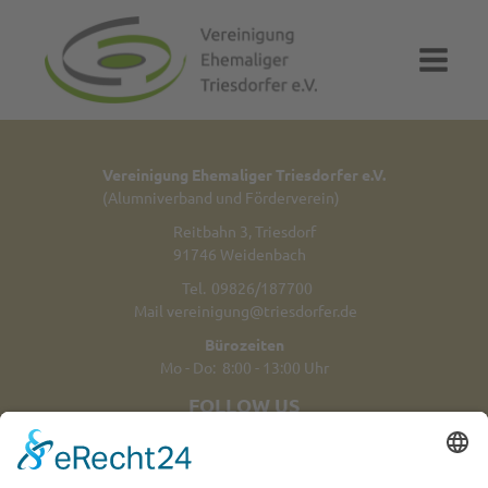
Vereinigung Ehemaliger Triesdorfer e.V.
(Alumniverband und Förderverein)
Reitbahn 3, Triesdorf
91746 Weidenbach
Tel.
09826/187700
Mail
vereinigung@triesdorfer.de
Bürozeiten
Mo - Do: 8:00 - 13:00 Uhr
FOLLOW US