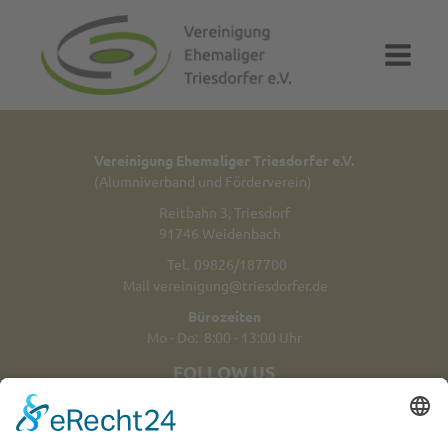
Vereinigung Ehemaliger Triesdorfer e.V.
(Alumniverband und Förderverein)
Reitbahn 3, Triesdorf
91746 Weidenbach
Tel.
09826/187700
Mail
vereinigung@triesdorfer.de
Bürozeiten
Mo - Do: 8:00 - 13:00 Uhr
FOLLOW US