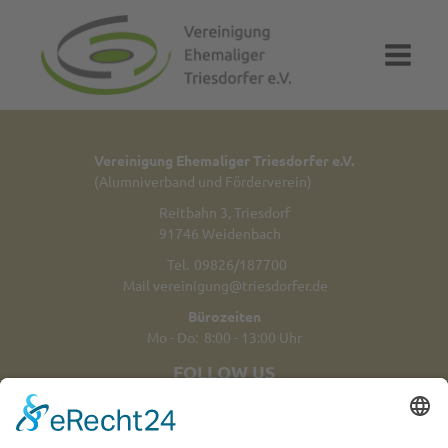
Vereinigung Ehemaliger Triesdorfer e.V.
(Alumniverband und Förderverein)
Reitbahn 3, Triesdorf
91746 Weidenbach
Tel.
09826/187700
Mail
vereinigung@triesdorfer.de
Bürozeiten
Mo - Do: 8:00 - 13:00 Uhr
FOLLOW US