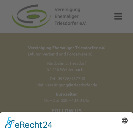
Vereinigung Ehemaliger Triesdorfer e.V.
(Alumniverband und Förderverein)
Reitbahn 3, Triesdorf
91746 Weidenbach
Tel.
09826/187700
Mail
vereinigung@triesdorfer.de
Bürozeiten
Mo - Do: 8:00 - 13:00 Uhr
FOLLOW US