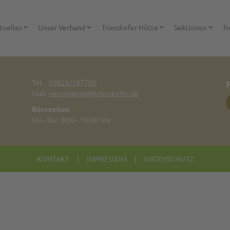
tuelles
Unser Verband
Triesdorfer Hütte
Sektionen
fo
Tel.
09826/187700
Mail
vereinigung@triesdorfer.de
Bürozeiten
Mo - Do: 8:00 - 13:00 Uhr
KONTAKT
|
IMPRESSUM
|
DATENSCHUTZ