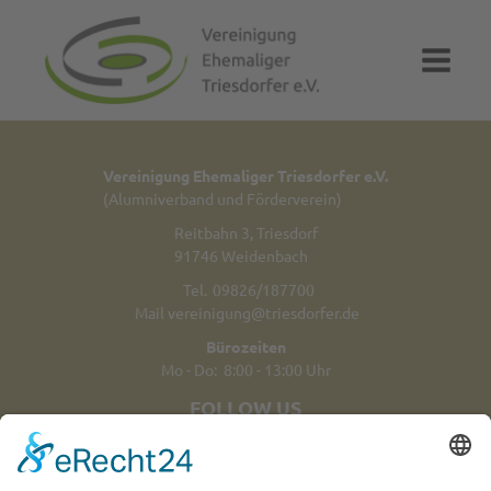
Vereinigung Ehemaliger Triesdorfer e.V.
(Alumniverband und Förderverein)
Reitbahn 3, Triesdorf
91746 Weidenbach
Tel.
09826/187700
Mail
vereinigung@triesdorfer.de
Bürozeiten
Mo - Do: 8:00 - 13:00 Uhr
FOLLOW US